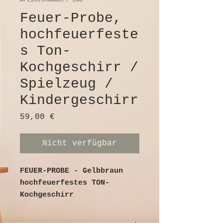
Artikelnummer: 568
Feuer-Probe,
hochfeuerfeste
s Ton-
Kochgeschirr /
Spielzeug /
Kindergeschirr
Preis
59,00 €
Nicht verfügbar
FEUER-PROBE - Gelbbraun
hochfeuerfestes TON-
Kochgeschirr
Keramische Werke Alfred
Dietze G.m.b.H.