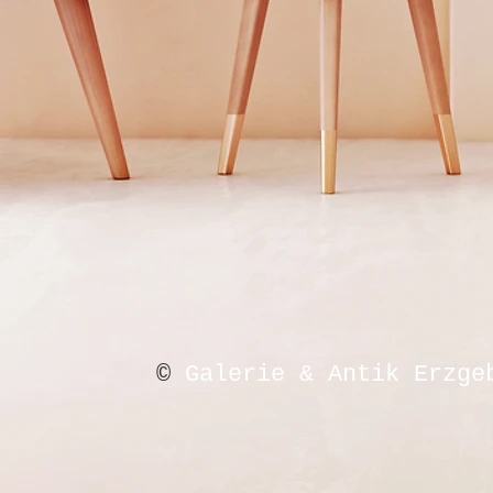
©
Galerie & Antik Erzge