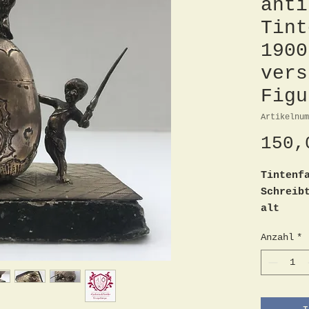
anti
Tint
1900
vers
Figu
Artikelnum
150,
Tintenf
Schreib
alt
Sterlin
Anzahl
*
Höhe ca
Breite 
Tiefe 5