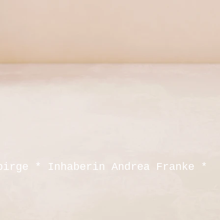
birge * Inhaberin Andrea Franke *