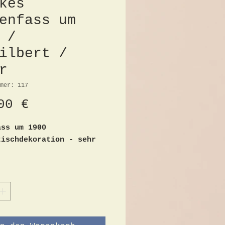
kes
enfass um
 /
ilbert /
r
mer: 117
Preis
00 €
ass um 1900
tischdekoration - sehr
g versilbert
 8,5cm
ca 7cm
,3cm