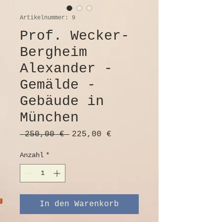
Artikelnummer: 9
Prof. Wecker-
Bergheim
Alexander -
Gemälde -
Gebäude in
München
Standardpreis
Sale-
 250,00 € 
225,00 €
Preis
Anzahl
*
In den Warenkorb